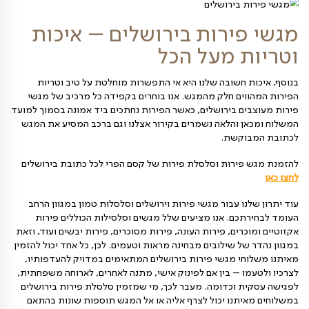
 אחרים, גם כאן הוותק מעיד על יכולות שנצברו בתחום, כמו
 מתקדם ויכולות לוגיסטיות גבוהות, כלומר יכולת לספק
ים לקשת רחבה של מצבים. כמו כן, הוותק מעיד על חברה
ג בתחום תחרותי עקב שביעות רצונם של הלקוחות, יכולת
 ולתת מענה מושלם לצרכיהם.
 שאנו נותנים עבור משלוח סלסלת פירות בירושלים ומגשים
ויות ייחודיות. כך לדוגמא, המגשים שלנו מעוצבים על ידי
צירתי ומנוסה האוהב ומסור לעבודתו, כך שכל פרי במגש
ב ובתשומת לב מלאה לצבעים, למרקם, לגודל, לשילוב עם
 למסר שהמגש מעביר ועוד. לכן המגשים והסלסלות שלנו הם
רות אומנות, המגרות את העין ומפתות לנגיסה בריאה.
ירות בירושלים – איכות
 מעל הכל