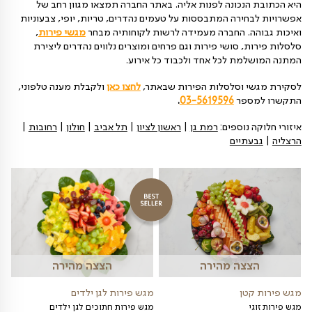
ת בפני עצמה וסביר מאד שתפתיע ותשמח את המקבלים
מהיר ומקצועי השומר על
הפירות בתנאים אידאליים
הפירות נארזים בקפידה ויוצאים אל הלקוחות, המזמינים
כאשר הם נמצאים בקירור ובתנאים אידיאליים, השומרים
כל הנסיעה. הם טריים מאד ואיכותיים וגם מושקעים מאד
ל מגש או סלסלת פירות מעוצבת גם יין טוב או שוקולד איכותי
מתנה אחרת שתתאים. השילובים בין הפירות השונים נהדרים
רמוניה מושלמת של טעמים טובים. מתוק וגם חמוץ, פירות
 קשים יותר. פירות עם קליפה וכאלה ללא… יש לא מעט
 בכל משלוח כזה וכמובן וויטמינים רבים ומינרלים שחשובים