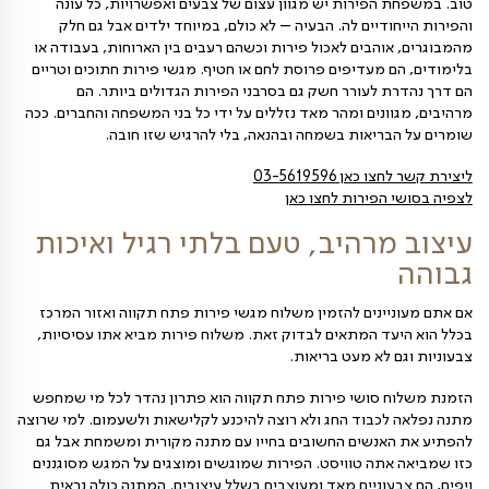
לא חשבו או לא מכירים את הרעיון. מגשי פירות חתוכים
ושבי פתח תקווה – הדרך להרשים בקלות עם כיבוד טעים
שנקרא קלאס באפס מאמץ.
רי מגישים: חמישה צבעים
בר על ההמלצה הבריאותית לאכול לפחות חמישה צבעים
מובן גם יותר. את הצבעים האלה אנחנו מוצאים במזון מן
ת ופירות טריים, שחשוב מאד לגוון בצריכה שלהם. למה זה
שכל צבע בטבע נושא עימו חומרים מזינים ייחודיים בעלי
 כאשר אנו מגוונים בצבעים שאנחנו אוכלים, אנחנו מוודאים
פוג מגוון של ערכים תזונתיים, שיעשו לבריאות שלנו רק
הפירות יש מגוון עצום של צבעים ואפשרויות, כל עונה
דיים לה. הבעיה – לא כולם, במיוחד ילדים אבל גם חלק
והבים לאכול פירות וכשהם רעבים בין הארוחות, בעבודה או
 מעדיפים פרוסת לחם או חטיף. מגשי פירות חתוכים וטריים
 לעורר חשק גם בסרבני הפירות הגדולים ביותר. הם