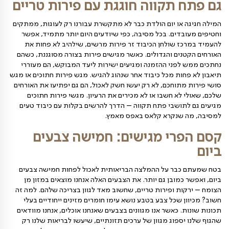
 קטנים נוהגים להגיש כיבוד בישיבות מרובות משתתפים,
קולגות ומנהלים, אורחים מחו"ל או אפילו בנוהג של ימי
, לפני שכולם מתפזרים לחופשת סוף שבוע קצרה. פתח
ר מזמן לא פרבר אלא עיר מרכזית וגם בה אפשר למצוא
מצוינים, שיענו על כל הצרכים האלה. משלוחי פירות הם מזון
, משביע אך קליל, שעושה חשק לזלול, במיוחד כשהפירות
ים ומוגשים בצורה מרהיבה. בדיוק מה שאתם רוצים לנשנש
ודה.
תקווה חוגגת עם פירות טריים
או יום הולדת כבר לא מתקשרת עבורנו רק לעוגות, ממתקים
דים. בכל מסיבה, כפי שיודעים היום יותר מתמיד, אפשר
 שולחן הכיבוד זר פירות מרשים, שילהיב לא פחות את
ים והגדולים. כאשר מגישים פירות בצורה מסוגננת, כשהם
פני ההזמנה ומגיעים ישירות ליעד המבוקש, הם מעוררי
ות מכל כיבוד אחר שנהוג להגיש. מגש פירות חתוכים או מגש
תוחכם, לא רק יעשו חשק לאכול, הם גם יפתיעו את האורחים