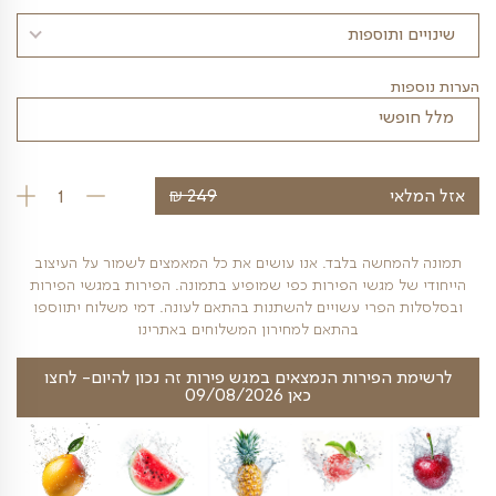
כמות הסועדים
0/5
₪
249