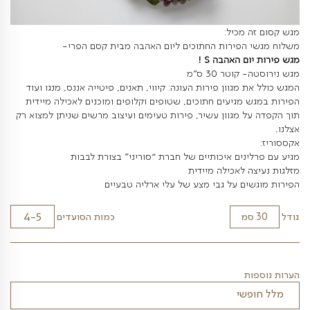
מכיל:
פירות החתוכים ליום האהבה מבית קסם הפרי-
האהבה S !
ר 30 ס”מ
מגוון פירות העונה: קיווי, תאנים, פיטייה אננס, מנגו ועוד
מגיעים חתוכים, שטופים וקלופים ומוכנים לאכילה מיידית
 מגוון עשיר, פירות טעימים ועיצוב מרשים שניתן למצוא רק
נים איכותיים של חברת “סוריני” בצורת לבבות
לאכילה מיידית
ם על גבי מצע של עלי ארליה טבעיים