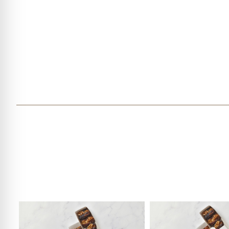
₪
790
כמות של מארז שבועות- 