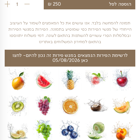
ם שמשתלבים בהרמוניה עם הפרחים הלבנים.
או לכבוד שבת המלכה או להעביר מסר של אנרגיות טהורות
₪
ל
250
כמות של זר פריח
חשה בלבד. אנו עושים את כל המאמצים לשמור על העיצוב
 מגשי הפירות כפי שמופיע בתמונה. הפירות במגשי הפירות
פרי עשויים להשתנות בהתאם לעונה. דמי משלוח יתווספו
בהתאם למחירון המשלוחים באתרינו
פירות הנמצאים במגש פירות זה נכון להיום- לחצו