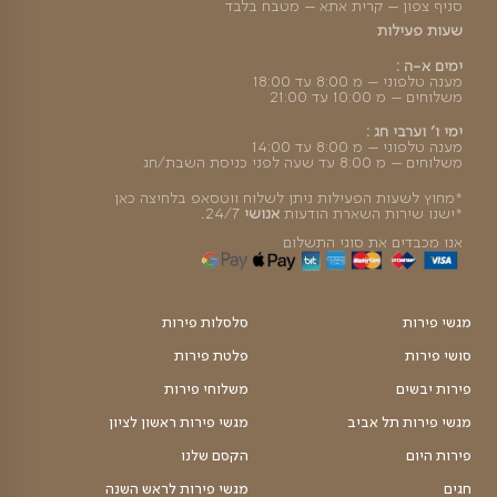
ה מהירה
קסם ההפתעה
פלטת פירות ב3 גדלים, בה ניתן לבחור
₪
₪
טווח
299
–
249
מחירים:
עד