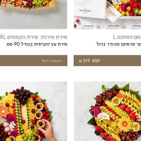
תיבת פירות שלמים
תיבת פירות שלמים
₪
₪
₪
טווח
טוו
לבחירת גודל
300
–
500
מחירים:
מחי
עד
עד