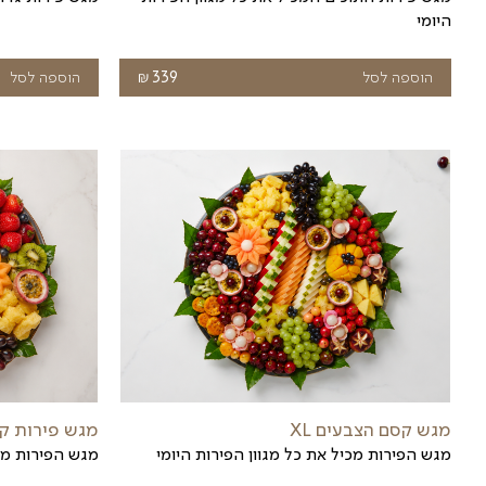
מגש פירות קסם המנגינה XL - המלצת השף
מגש פירות גדול מאוד ומרשים
₪
400
הוספה לסל
459