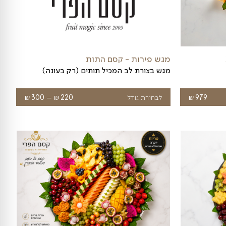
קסם הפונדו
מגש פונדו רומנטי
₪
ח
הוספה לסל
319
רים: