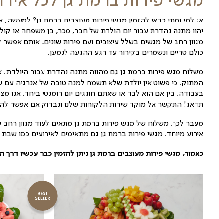
 כדאי לבדוק את המגשים המרהיבים המוצעים באתר שלנו, 
פק כי מגשי פירות בעיר רמת גן זוכים לפופולאריות גבוהה 
ו דרך האתר
גן לכל אירוע
 מעוצבים ברמת גן? למעשה, את המגשים ניתן ומומלץ להזמ
חבר, מכר, בן משפחה או קולגה לעבודה, ותוכלו להזמין 
ם פירות שונים, אותם אפשר להזמין בקלות ובמהירות דרך 
הגעה לנמען.
מתנה נהדרת עבור היולדת. אין זה משנה אם היא חובבת ב
מנה טובה של אנרגיה עם שלל ויטמינים ומינראלים שעושים