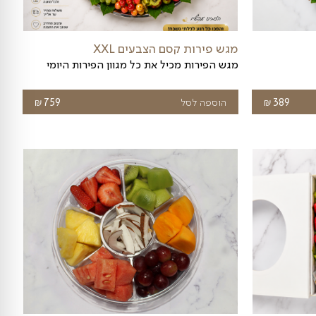
מגש פירות - קסם התות
מגש בצורת לב המכיל תותים (רק בעונה)
₪
₪
טווח
לבחירת גודל
220
–
300
מחירים:
עד