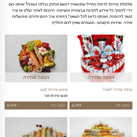
באיכות הגבוהה ביותר, ללא פשרות
.
מהיר ומקצועי
מה חשוב שהמשלוח יגיע בדיוק בזמן וללא פשרות על הטריות
 אנו מציעים משלוח פירות לרמת החייל עם שירות מהיר ואמין,
לכם תגיע בדיוק ברגע הנכון ותשמח את מקבליה. בנוסף,
להעניק שירות אדיב ומקצועי, כדי להבטיח חוויית רכישה
לקוח
.
 עוד היום
!
קורית וטעימה להפתיע את היקרים לכם? רוצים לשלוח
לרמת החייל שתשאיר רושם מתוק ובלתי נשכח? אנחנו כאן
אירוע לחגיגה צבעונית וטעימה. היכנסו לאתר שלנו או צרו
ואנחנו נדאג לכל השאר! הזמינו עוד היום ותיהנו ממשלוח
מקצועי, וטעמים שאין להם תחליף
.