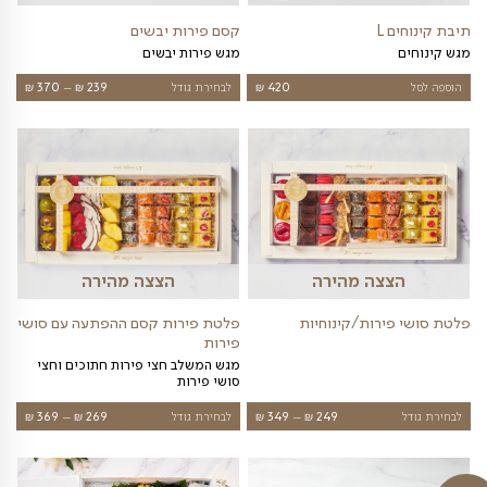
2 יח
תיבת קינוחים M
וויה קולינרית מתוקה
מגש קינוחים
249
₪
אזל המלאי
320
₪
צה מהירה
הצצה מהירה
ן ילדים
מגש סושי פירות - 3 גדלים
כים לגן ילדים
מגש סושי פירות
טווח
229
₪
–
439
₪
לבחירת גודל
299
₪
מחירים: