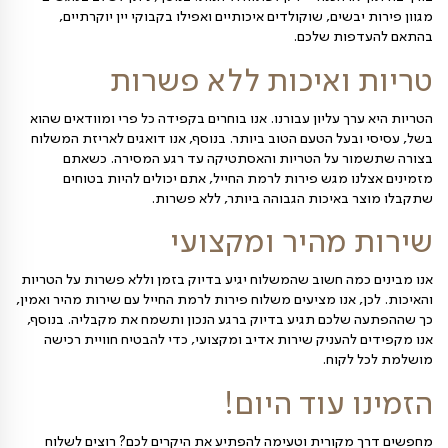
החייל הוא הדרך המושלמת להביע הערכה, אהבה ותשומת לב
.
רחב של מגשי וסלסלות
גוון רחב של אפשרויות, כולל סלסלת פירות לרמת החייל
בים, מגשי פירות אישיים, מגשים זוגיים ומארזים
 אחד מהם מגיע באריזה מוקפדת ומוכן לאכילה, כך שאין
או הכנה – רק לפתוח וליהנות! בנוסף, ניתן לשלב במגשים
בשים, שוקולדים איכותיים ואפילו בקבוקי יין יוקרתיים,
פות שלכם
.
ואיכות ללא פשרות
ך עליון עבורנו. אנו בוחרים בקפידה כל פרי ומוודאים שהוא
בעל הטעם הטוב ביותר. בנוסף, אנו דואגים לאריזת המשלוח
ר על הטריות והאסתטיקה עד רגע המסירה. כשאתם
ו מגש פירות לרמת החייל, אתם יכולים להיות בטוחים