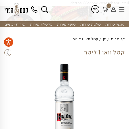
דלג
https://www.kes
לתוכן
פלטת פירות
סושי פירות
סלסלת פירות
פירות יבשים
קטל וואן 1 ליטר
ר