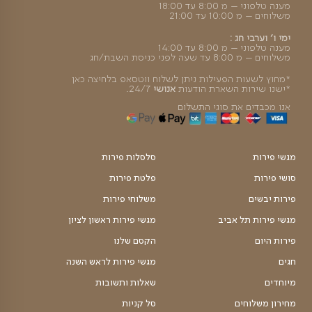
ה מהירה
קסם ההפתעה
פלטת פירות ב3 גדלים, בה ניתן לבחור
₪
₪
טווח
299
–
249
מחירים:
עד