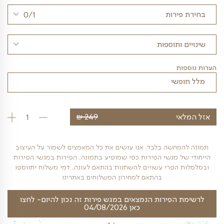
טן
בינוני
גדול
כמות הסועדים
0/1