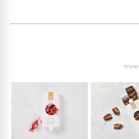
₪
979
כמות של סירת פירות: סי