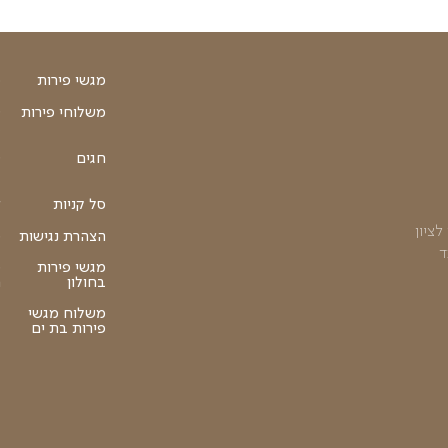
אבטיח-מלון-אננס
מגש פירות קסם היצירה
ל אבטיח, מלון ואננס
מגש פירות חתוכים המכיל את כל מג
היומי
₪
₪
טווח
ל
289
–
559
הוספה לסל
מחירים:
עד
מגשי פירות
סלסלות פירות