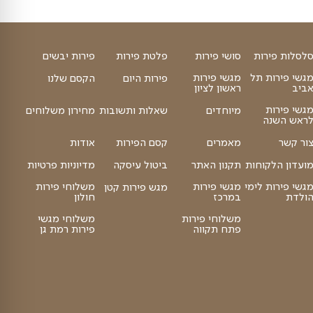
מגש פירות קסם המנגינה L -
וון הפירות
המלצת השף
מגש פירות גדול ומרשים
₪
₪
339
הוספה לסל
419
סושי פירות
פלטת פירות
פירות יבשים