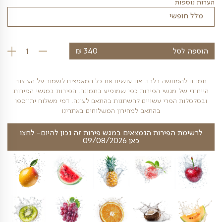
 לאכילה מידית
ם על גבי מצע של עלי ארליה טבעיים
כמות הסועדים
₪
ל
340
כמות של מגש פיר
חשה בלבד. אנו עושים את כל המאמצים לשמור על העיצוב