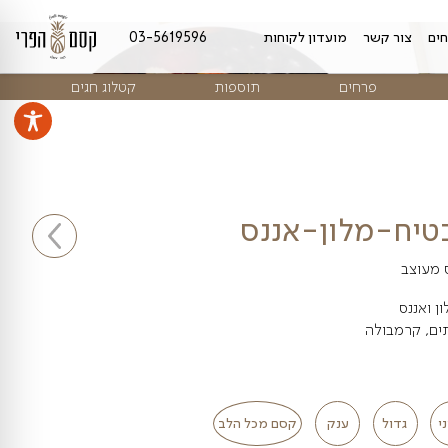
מועדון לקוחות
03-5619596
ים
תוספות
קטלוג חגים
ון-אננס