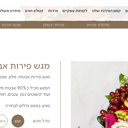
 עסקיים
אודות
קטלוג חגים
מחירון משלוחים
צור קשר
פירות יבשים
מגשי אירוח
פרח
מגש פירות אבטיח-מל
מגש פירות אבטיח, מלון, אננס מעוצב
המגש מכיל כ90% אבטיח מלון ואננס
ועוד קישוטים כגון: ענבים, תותים, קרמבולה