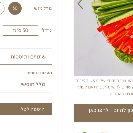
אקססוריז:
מזלגות נעיצה לאכילה מיידית
רטבים
גודל מגש
40
35
30
גודל
הערות נוספות