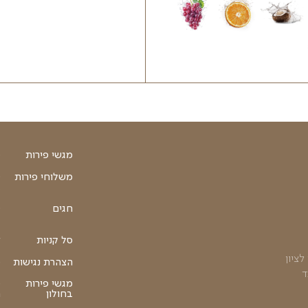
ות
ה.
הוספה לסל