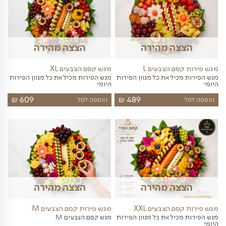
מגשי פירות
פלטות פירות
תיבות
סושי פירות
ה מהירה
הצצה מהירה
ם היצירה
מגש פירות קסם המנגינה XL -
המלצת השף
כים המכיל את כל מגוון
מגש פירות גדול מאוד ומרשים
₪
₪
459
339
הוספה לסל