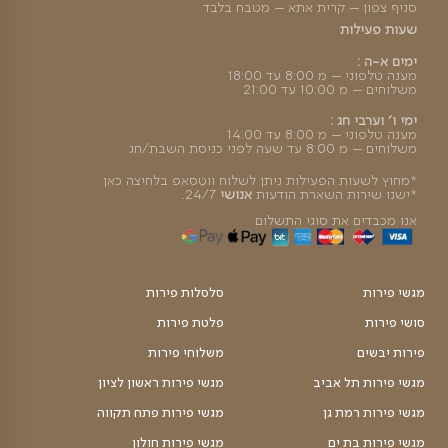
ה מהירה
קסם ההפתעה
פלטת פירות ב3 גדלים, בה ניתן לבחור
₪
₪
טווח
299
–
249
מחירים:
עד