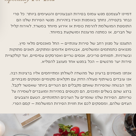
פשים את הפירות הכי טריים, עסיסיים וטעימים שיש,
טבעי שהגעתם לכאן.
נחנו מביאים את עושר הטעמים שבטבע אליכם הביתה.
כשוק האיכרים המקוון שלכם עם טוויסט: אנחנו לא רק מוכרים
 מוכרים את העושר שבפירות טריים המגיעים ישר מהשדה,
ם ועשירים בטעם, ומסודרים במגשי פירות מעוצבים וטעימים.
נבחרים בקפידה מחקלאים מקומיים נבחרים אשר מתמחים
 האיכותיים ביותר. אנו דואגים לקנות את הפירות המובחרים
נבחרו בפינצטה על ידי מומחים בתחום. כל פרי עובר בדיקה
ח את הטריות, הטעם והאיכות הטובים ביותר.
נו מתחייבים לספק את הפירות הטריים והטעימים ביותר.
ם רגע לפני המשלוח ומועברים ללקוחות ברכבי קירור
שמגשי הפירות מגיעים אליכם במצב הטוב והטרי ביותר.