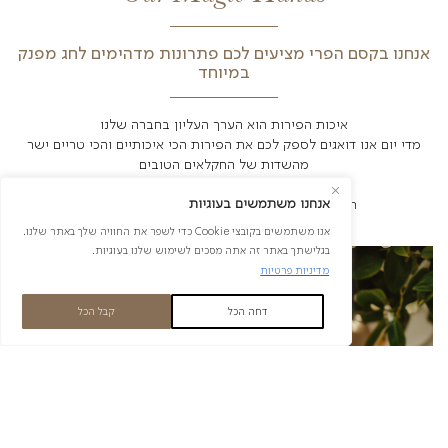
"Creating Magic
Specially For You!"
ם מגש עמוס בפירות הצבעוניים והטעימים ביותר: כל פרי
 נחתך באומנות ונארז בזהירות. מגשי הפירות שלנו הם
מת להרמת כוסית או אירוע מיוחד במשרד, לאירוח קליל
 כמתנה מרעננת ומושקעת במיוחד.
ון רחב של פירות עונתיים – החל מאננסים מלאי מיץ,
מים ומושלמים, אבטיחים אדומים ומתוקים, תאנים מתוקות