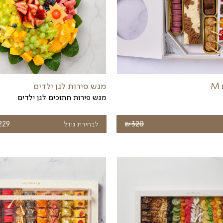
מגש סושי פירות 70 יח
סושי פירות - חוויה קולינרית מתוקה
₪
₪
הוספה לסל
489