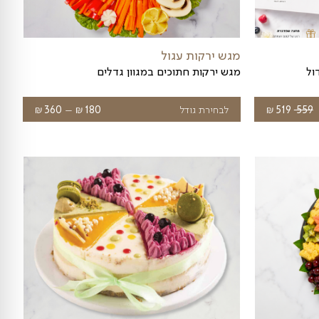
פלטת פירות קסם ההפתעה עם סושי פירות
מגש המשלב חצי פירות חתוכים וחצי סושי פירות
₪
₪
ח
טווח
לבחירת גודל
269
–
369
רים:
מחירים:
עד