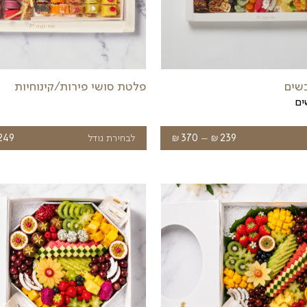
מגש פירות לגן ילדים
מגש פירות חתוכים לגן ילדים
₪
₪
₪
טוו
לבחירת גודל
229
–
439
מחי
עד