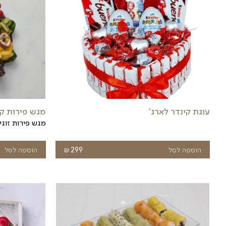
 את הפירות בקפידה, ודואגים שהם יגיעו אליכם בשיא הטרי
סלה מסודרים באומנות ומגיעים בצורה חגיגית ומעוררת תי
ים את חשיבות הזמן ומתחייבים להגעה מהירה לבית החול
מין מגשי פירות בגדלים שונים ולהתאים אותם לאירוע, לת
ירות לקפלן היא פשוטה ומהירה. ניתן לבצע הזמנה דרך ה
וב – הפירות שלנו יגיעו אל היעד כשהם טריים, איכותיים