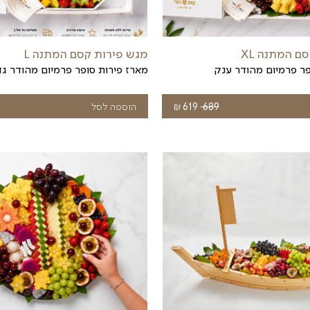
פלטת סושי פירות/קינוחיות
₪
₪
₪
טווח
טוו
לבחירת גודל
249
–
349
מחירים:
מחי
עד
עד