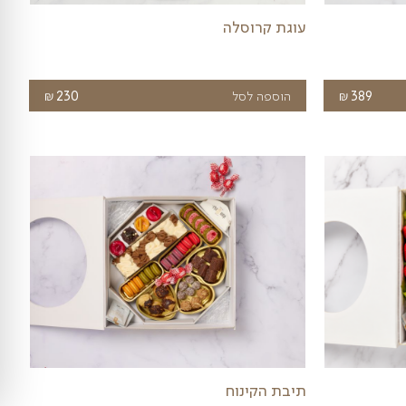
מגש ירקות עגול
מגש ירקות חתוכים במגוון גדלים
₪
₪
יר
טווח
לבחירת גודל
180
–
360
כחי
מחירים: